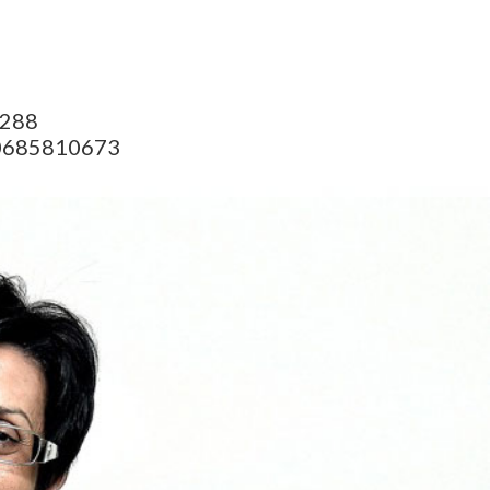
1288
00685810673